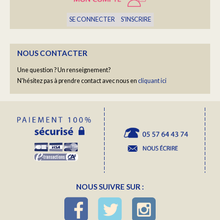
SE CONNECTER
S'INSCRIRE
YOGA "RALENTIR" AVEC BARBARA COTTAVOZ
Un moment hors du temps
NOUS CONTACTER
En savoir plus...
Une question ? Un renseignement?
N'hésitez pas à prendre contact avec nous en
cliquant ici
NOUS SUIVRE SUR :