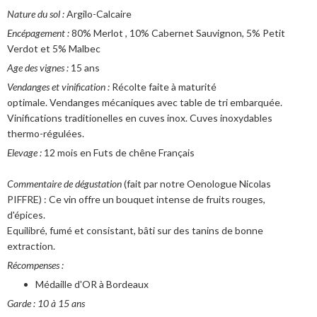
Nature du sol :
Argilo-Calcaire
Encépagement :
80% Merlot , 10% Cabernet Sauvignon, 5% Petit
Verdot et 5% Malbec
Age des vignes :
15 ans
Vendanges et vinification :
Récolte faite à maturité
optimale. Vendanges mécaniques avec table de tri embarquée.
Vinifications traditionelles en cuves inox. Cuves inoxydables
thermo-régulées.
Elevage :
12 mois en Futs de chêne Français
Commentaire de dégustation
(fait par notre Oenologue Nicolas
YOGA "RALENTIR" AVEC BARBARA COTTAVOZ
PIFFRE) : Ce vin offre un bouquet intense de fruits rouges,
Un moment hors du temps
d'épices.
Equilibré, fumé et consistant, bâti sur des tanins de bonne
En savoir plus...
extraction.
Récompenses :
Médaille d'OR à Bordeaux
Garde : 10 à 15 ans
CALENDRIER 2025/2026