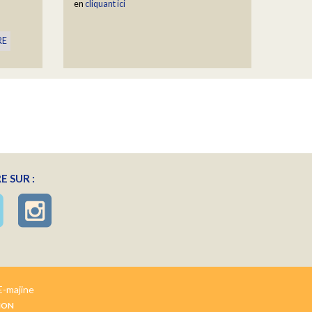
en
cliquant ici
RE
E SUR :
E-majine
ION