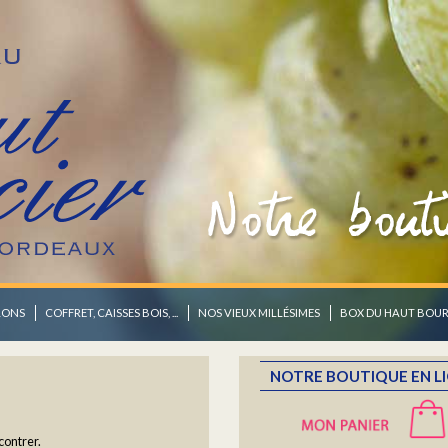
OZ
LONS
COFFRET, CAISSES BOIS, ...
NOS VIEUX MILLÉSIMES
BOX DU HAUT BOUR
NOTRE BOUTIQUE EN L
contrer.