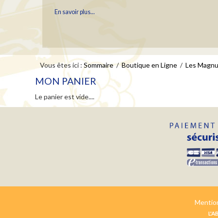
BLAYE FRIDAY EPISODE5
DÉCOUVREZ LA VIDÉO DU CHÂTEAU HAUT-BOURCIER
Vous êtes ici :
Sommaire
/
Boutique en Ligne
/
Les Magn
En savoir plus...
MON PANIER
Le panier est vide....
LES PORTRAITS DU HAUT BOURCIER
Une fois par semaine, nous vous ferons découvrir un portrait de 
Bourcier...
En savoir plus...
Mention
YOGA "RALENTIR" AVEC BARBARA COTTAV
L'