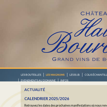
YOGA "RALENTIR" AVEC BARBARA COTTAV
Un moment hors du temps
En savoir plus...
LES BOUTEILLES
LES MAGNUMS
LES B.I.B
COLIS ÉCHANTIL
EVENEMENTS AU DOMAINE
INFOS
CALENDRIER 2025/2026
ACTUALITÉ
Retrouvez les dates des prochaines manifestations où nous ren
En savoir plus...