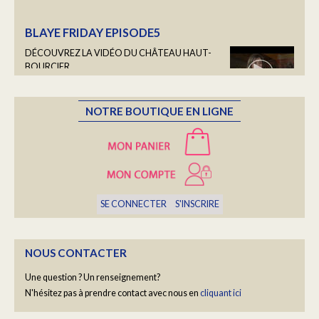
DÉCOUVREZ LA VIDÉO DU CHÂTEAU HAUT-
BOURCIER
En savoir plus...
LES PORTRAITS DU HAUT BOURCIER
NOTRE BOUTIQUE EN LIGNE
Une fois par semaine, nous vous ferons découvrir un
portrait de la Famille Bourcier...
En savoir plus...
SE CONNECTER
S'INSCRIRE
YOGA "RALENTIR" AVEC BARBARA COTTAVOZ
Un moment hors du temps
NOUS CONTACTER
En savoir plus...
Une question ? Un renseignement?
N'hésitez pas à prendre contact avec nous en
cliquant ici