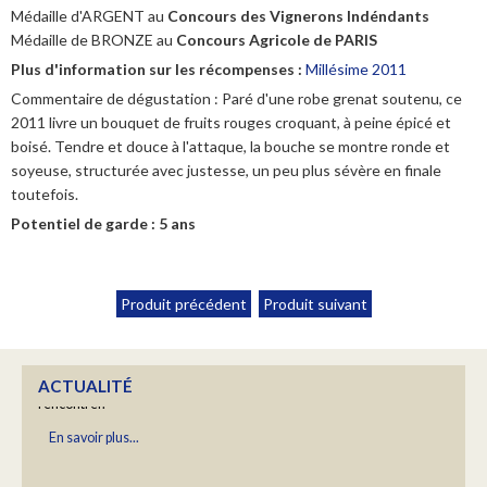
Médaille d'ARGENT au
Concours des Vignerons Indéndants
Médaille de BRONZE au
Concours Agricole de PARIS
Plus d'information sur les récompenses :
Millésime 2011
YOGA "RALENTIR" AVEC BARBARA COTTAVOZ
Commentaire de dégustation : Paré d'une robe grenat soutenu, ce
2011 livre un bouquet de fruits rouges croquant, à peine épicé et
Un moment hors du temps
boisé. Tendre et douce à l'attaque, la bouche se montre ronde et
En savoir plus...
soyeuse, structurée avec justesse, un peu plus sévère en finale
toutefois.
Potentiel de garde : 5 ans
CALENDRIER 2025/2026
Produit précédent
Produit suivant
Retrouvez les dates des prochaines manifestations où nous
rencontrer.
En savoir plus...
ACTUALITÉ
BLAYE FRIDAY EPISODE5