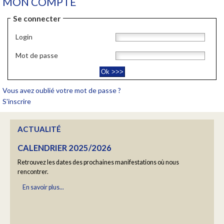
MON COMPTE
Se connecter
Login
YOGA "RALENTIR" AVEC BARBARA COTTAVOZ
Mot de passe
Un moment hors du temps
En savoir plus...
Vous avez oublié votre mot de passe ?
S'inscrire
CALENDRIER 2025/2026
ACTUALITÉ
Retrouvez les dates des prochaines manifestations où nous
rencontrer.
En savoir plus...
BLAYE FRIDAY EPISODE5