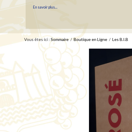
En savoir plus...
Vous êtes ici :
LES PORTRAITS DU HAUT BOURCIER
Sommaire
/
Boutique en Ligne
/
Les B.I.B
Une fois par semaine, nous vous ferons découvrir un portrait de 
Bourcier...
En savoir plus...
YOGA "RALENTIR" AVEC BARBARA COTTAV
Un moment hors du temps
En savoir plus...