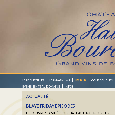
YOGA "RALENTIR" AVEC BARBARA COTTAV
Un moment hors du temps
En savoir plus...
CALENDRIER 2025/2026
Retrouvez les dates des prochaines manifestations où nous ren
En savoir plus...
LES BOUTEILLES
LES MAGNUMS
LES B.I.B
COLIS ÉCHANTIL
EVENEMENTS AU DOMAINE
INFOS
ACTUALITÉ
BLAYE FRIDAY EPISODE5
DÉCOUVREZ LA VIDÉO DU CHÂTEAU HAUT-BOURCIER