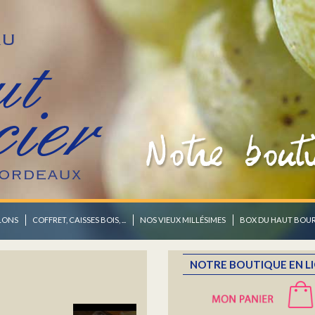
OZ
contrer.
LONS
COFFRET, CAISSES BOIS, ...
NOS VIEUX MILLÉSIMES
BOX DU HAUT BOUR
NOTRE BOUTIQUE EN L