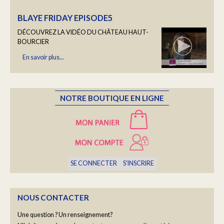
DÉCOUVREZ LA VIDÉO DU CHÂTEAU HAUT-
BOURCIER
En savoir plus...
LES PORTRAITS DU HAUT BOURCIER
Une fois par semaine, nous vous ferons découvrir un
NOTRE BOUTIQUE EN LIGNE
portrait de la Famille Bourcier...
En savoir plus...
YOGA "RALENTIR" AVEC BARBARA COTTAVOZ
SE CONNECTER
S'INSCRIRE
Un moment hors du temps
En savoir plus...
NOUS CONTACTER
Une question ? Un renseignement?