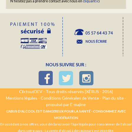
N'hésitez pas à prendre contact avec nous en
cliquant ici
NOUS SUIVRE SUR :
ClictoutDEV - Tous droits réservés [XÉRUS - 2016]
Mentions légales
-
Conditions Générales de Vente
-
Plan du site
-
propulsé par E-majine
L'ABUS D'ALCOOL EST DANGEREUX POUR LA SANTÉ - CONSOMMEZ AVEC
MODÉRATION
En accédant à nos offres, vous déclarez avoir l'âge légale pour consommer de l'alcool
dans votre pays - La vente d'alcool à des mineurs est interdite.