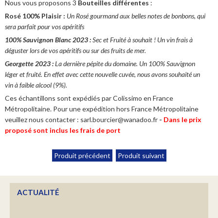
Nous vous proposons 3
Bouteilles différentes
:
Rosé 100% Plaisir :
Un Rosé gourmand aux belles notes de bonbons, qui
sera parfait pour vos apéritifs
100% Sauvignon Blanc 2023 :
Sec et Fruité à souhait ! Un vin frais à
YOGA "RALENTIR" AVEC BARBARA COTTAVOZ
déguster lors de vos apéritifs ou sur des fruits de mer.
Un moment hors du temps
Georgette 2023 :
La dernière pépite du domaine. Un 100% Sauvignon
léger et fruité. En effet avec cette nouvelle cuvée, nous avons souhaité un
En savoir plus...
vin à faible alcool (9%).
Ces échantillons sont expédiés par Colissimo en France
Métropolitaine. Pour une expédition hors France Métropolitaine
veuillez nous contacter : sarl.bourcier@wanadoo.fr
-
Dans le prix
CALENDRIER 2025/2026
proposé sont inclus les frais de port
Retrouvez les dates des prochaines manifestations où nous
rencontrer.
Produit précédent
Produit suivant
En savoir plus...
ACTUALITÉ
BLAYE FRIDAY EPISODE5