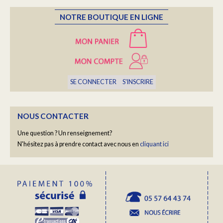
Une fois par semaine, nous vous ferons découvrir un
NOTRE BOUTIQUE EN LIGNE
portrait de la Famille Bourcier...
En savoir plus...
SE CONNECTER
S'INSCRIRE
YOGA "RALENTIR" AVEC BARBARA COTTAVOZ
Un moment hors du temps
En savoir plus...
NOUS CONTACTER
Une question ? Un renseignement?
N'hésitez pas à prendre contact avec nous en
cliquant ici