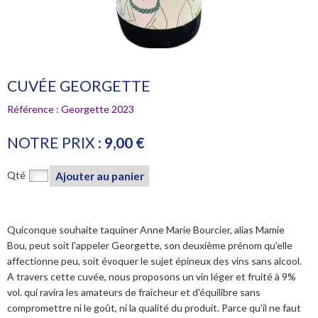
CUVÉE GEORGETTE
Référence :
Georgette 2023
NOTRE PRIX :
9,00 €
Qté
Ajouter au panier
Quiconque souhaite taquiner Anne Marie Bourcier, alias Mamie
Bou, peut soit l'appeler Georgette, son deuxième prénom qu'elle
affectionne peu, soit évoquer le sujet épineux des vins sans alcool.
YOGA "RALENTIR" AVEC BARBARA COTTAVOZ
A travers cette cuvée, nous proposons un vin léger et fruité à 9%
vol. qui ravira les amateurs de fraicheur et d'équilibre sans
Un moment hors du temps
compromettre ni le goût, ni la qualité du produit. Parce qu'il ne faut
En savoir plus...