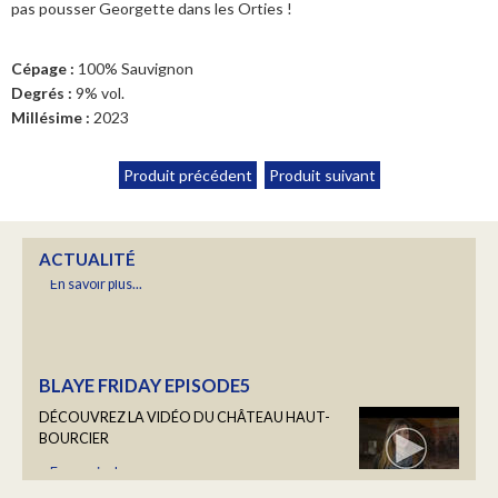
pas pousser Georgette dans les Orties !
Cépage :
100% Sauvignon
Degrés :
9% vol.
Millésime :
CALENDRIER 2025/2026
2023
Retrouvez les dates des prochaines manifestations où nous
rencontrer.
Produit précédent
Produit suivant
En savoir plus...
ACTUALITÉ
BLAYE FRIDAY EPISODE5
DÉCOUVREZ LA VIDÉO DU CHÂTEAU HAUT-
BOURCIER
En savoir plus...
LES PORTRAITS DU HAUT BOURCIER