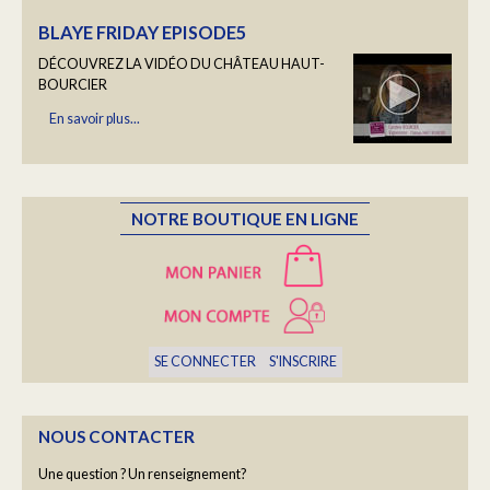
DÉCOUVREZ LA VIDÉO DU CHÂTEAU HAUT-
BOURCIER
En savoir plus...
LES PORTRAITS DU HAUT BOURCIER
Une fois par semaine, nous vous ferons découvrir un
NOTRE BOUTIQUE EN LIGNE
portrait de la Famille Bourcier...
En savoir plus...
YOGA "RALENTIR" AVEC BARBARA COTTAVOZ
SE CONNECTER
S'INSCRIRE
Un moment hors du temps
En savoir plus...
NOUS CONTACTER
Une question ? Un renseignement?