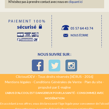
N'hésitez pas à prendre contact avec nous en
cliquant ici
NOUS SUIVRE SUR :
ClictoutDEV - Tous droits réservés [XÉRUS - 2016]
Mentions légales
-
Conditions Générales de Vente
-
Plan du site
-
propulsé par E-majine
L'ABUS D'ALCOOL EST DANGEREUX POUR LA SANTÉ - CONSOMMEZ AVEC
MODÉRATION
En accédant à nos offres, vous déclarez avoir l'âge légale pour consommer de l'alcool
dans votre pays - La vente d'alcool à des mineurs est interdite.