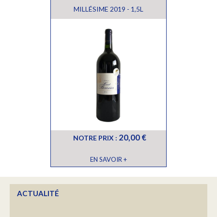
MILLÉSIME 2019 - 1,5L
YOGA "RALENTIR" AVEC BARBARA COTTAVOZ
Un moment hors du temps
En savoir plus...
CALENDRIER 2025/2026
20,00 €
NOTRE PRIX :
Retrouvez les dates des prochaines manifestations où nous
rencontrer.
EN SAVOIR +
En savoir plus...
ACTUALITÉ
BLAYE FRIDAY EPISODE5