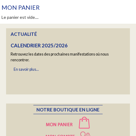
En savoir plus...
MON PANIER
Le panier est vide....
ACTUALITÉ
CALENDRIER 2025/2026
Retrouvez les dates des prochaines manifestations où nous
rencontrer.
En savoir plus...
BLAYE FRIDAY EPISODE5
DÉCOUVREZ LA VIDÉO DU CHÂTEAU HAUT-
BOURCIER
NOTRE BOUTIQUE EN LIGNE
En savoir plus...