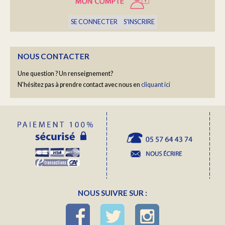
LES PORTRAITS DU HAUT BOURCIER
SE CONNECTER
S'INSCRIRE
Une fois par semaine, nous vous ferons découvrir un
portrait de la Famille Bourcier...
En savoir plus...
NOUS CONTACTER
Une question ? Un renseignement?
N'hésitez pas à prendre contact avec nous en
cliquant ici
YOGA "RALENTIR" AVEC BARBARA COTTAVOZ
Un moment hors du temps
En savoir plus...
NOUS SUIVRE SUR :