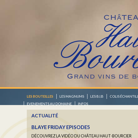
YOGA "RALENTIR" AVEC BARBARA COTTAV
Un moment hors du temps
En savoir plus...
CALENDRIER 2025/2026
Retrouvez les dates des prochaines manifestations où nous ren
En savoir plus...
LES BOUTEILLES
LES MAGNUMS
LES B.I.B
COLIS ÉCHANTI
EVENEMENTS AU DOMAINE
INFOS
ACTUALITÉ
BLAYE FRIDAY EPISODE5
DÉCOUVREZ LA VIDÉO DU CHÂTEAU HAUT-BOURCIER