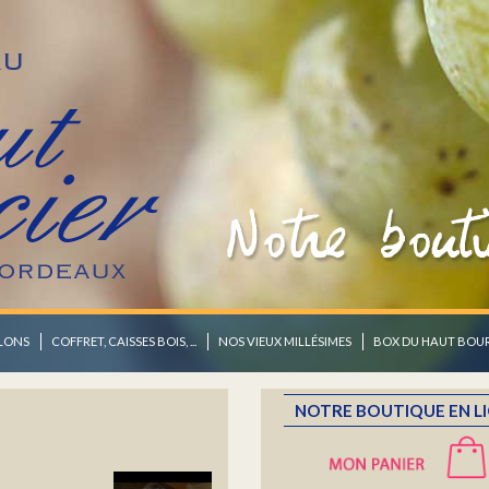
OZ
contrer.
LLONS
COFFRET, CAISSES BOIS, ...
NOS VIEUX MILLÉSIMES
BOX DU HAUT BOU
NOTRE BOUTIQUE EN L