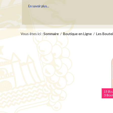
En savoir plus...
Vous êtes ici :
LES PORTRAITS DU HAUT BOURCIER
Sommaire
/
Boutique en Ligne
/
Les Boutei
Une fois par semaine, nous vous ferons découvrir un portrait de 
Bourcier...
En savoir plus...
YOGA "RALENTIR" AVEC BARBARA COTTAV
Un moment hors du temps
En savoir plus...